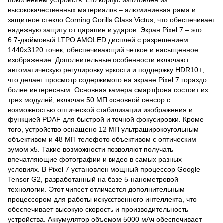
поколением устройств. Его корпус изготовлен из
высококачественных материалов – алюминиевая рама и
защитное стекло Corning Gorilla Glass Victus, что обеспечивает
надежную защиту от царапин и ударов. Экран Pixel 7 – это
6.7-дюймовый LTPO AMOLED дисплей с разрешением
1440х3120 точек, обеспечивающий четкое и насыщенное
изображение. Дополнительные особенности включают
автоматическую регулировку яркости и поддержку HDR10+,
что делает просмотр содержимого на экране Pixel 7 гораздо
более интересным. Основная камера смартфона состоит из
трех модулей, включая 50 МП основной сенсор с
возможностью оптической стабилизации изображения и
функцией PDAF для быстрой и точной фокусировки. Кроме
того, устройство оснащено 12 МП ультраширокоугольным
объективом и 48 МП телефото-объективом с оптическим
зумом x5. Такие возможности позволяют получать
впечатляющие фотографии и видео в самых разных
условиях. В Pixel 7 установлен мощный процессор Google
Tensor G2, разработанный на базе 5-нанометровой
технологии. Этот чипсет отличается дополнительным
процессором для работы искусственного интеллекта, что
обеспечивает высокую скорость и производительность
устройства. Аккумулятор объемом 5000 мАч обеспечивает