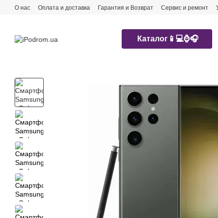
Перейти к основному контенту
О нас
Оплата и доставка
Гарантия и Возврат
Сервис и ремонт
Каталог📱💻⌚️🎧