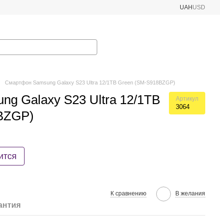
UAH
USD
Смартфон Samsung Galaxy S23 Ultra 12/1TB Green (SM-S918BZGP)
g Galaxy S23 Ultra 12/1TB
Артикул
3064
BZGP)
ится
К сравнению
В желания
антия