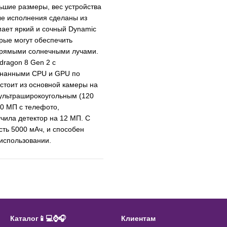
льшие размеры, вес устройства
вые исполнения сделаны из
мает яркий и сочный Dynamic
рые могут обеспечить
прямыми солнечными лучами.
dragon 8 Gen 2 с
огнанными CPU и GPU по
стоит из основной камеры на
ультраширокоугольным (120
10 МП с телефото,
чила детектор на 12 МП. С
сть 5000 мАч, и способен
использовании.
Каталог📱💻⌚️🎧
Клиентам