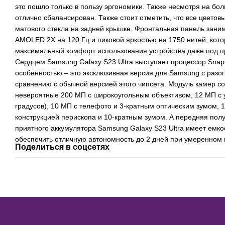
это пошло только в пользу эргономики. Также несмотря на бо
отлично сбалансирован. Также стоит отметить, что все цвето
матового стекла на задней крышке. Фронтальная панель зани
AMOLED 2X на 120 Гц и пиковой яркостью на 1750 нитей, кото
максимальный комфорт использования устройства даже под 
Сердцем Samsung Galaxy S23 Ultra выступает процессор Snap
особенностью – это эксклюзивная версия для Samsung с раз
сравнению с обычной версией этого чипсета. Модуль камер со
невероятные 200 МП с широкоугольным объективом, 12 МП с 
градусов), 10 МП с телефото и 3-кратным оптическим зумом, 
конструкцией перископа и 10-кратным зумом. А передняя полу
приятного аккумулятора Samsung Galaxy S23 Ultra имеет емко
обеспечить отличную автономность до 2 дней при умеренном 
Поделиться в соцсетях