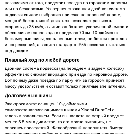
независимо от того, предстоит поездка по городским дорогам
или по бездорожью. Усовершенствованная двойная система
подвески снижает вибрацию при езде по неровной дороге,
мощный бесщеточный двигатель позволяет развивать
скорость до 25 км/ч, а литиевая батарея увеличенной емкости
обеспечивает запас хода в пределах 70 км. 10-дюймовые
бескамерные шины, заполненные гелем, не боятся проколов
и повреждений, а защита стандарта IP55 позволяет кататься
под дождем.
Плавный ход по любой дороге
Двойная система подвески (на переднем и заднем колесах)
эффективно снижает вибрацию при езде по неровной дороге.
Вот почему даже поездка по парку или за городом принесет
массу удовольствия и оставит только приятные впечатления.
Долговечные шины
Электросамокат оснащен 10-дюймовыми
самовосстанавливающимися шинами Xiaomi DuraGel с
гелевым заполнением. Если вы наедете на острый предмет
менее 3.5 мм в диаметре, то его можно вытащить, не
опасаясь последствий. Желеобразный наполнитель быстро
восстанавливает пробоину, а вам остается лишь продолжить