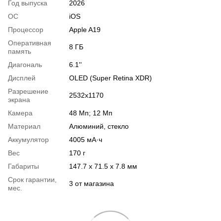
Год выпуска
2026
ОС
iOS
Процессор
Apple A19
Оперативная
8 ГБ
память
Диагональ
6.1''
Дисплей
OLED (Super Retina XDR)
Разрешение
2532x1170
экрана
Камера
48 Мп; 12 Мп
Материал
Алюминий, стекло
Аккумулятор
4005 мА·ч
Вес
170 г
Габариты
147.7 х 71.5 х 7.8 мм
Срок гарантии,
3 от магазина
мес.