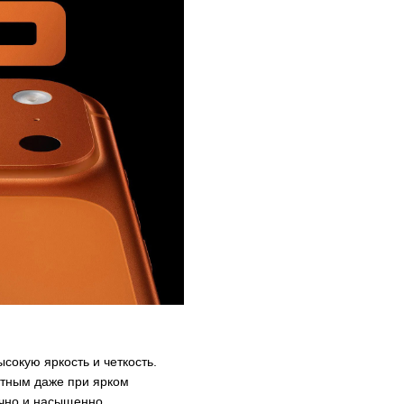
сокую яркость и четкость.
етным даже при ярком
ично и насыщенно.