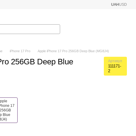
UAH
USD
ne
iPhone 17 Pro
Apple iPhone 17 Pro 256GB Deep Blue (MG8J4)
Pro 256GB Deep Blue
Артикул
111171-
2