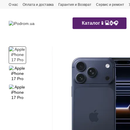
Перейти к основному контенту
О нас
Оплата и доставка
Гарантия и Возврат
Сервис и ремонт
Каталог📱💻⌚️🎧