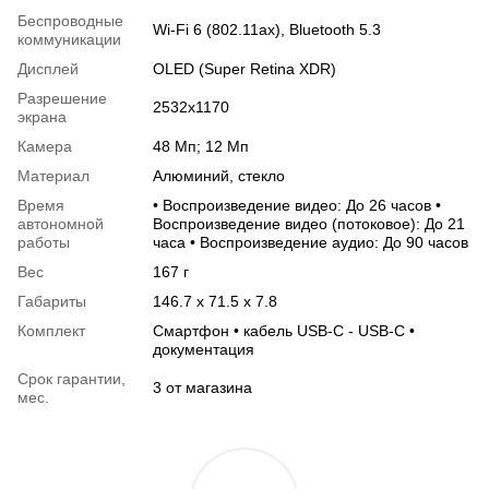
Беспроводные
Wi-Fi 6 (802.11ax), Bluetooth 5.3
коммуникации
Дисплей
OLED (Super Retina XDR)
Разрешение
2532x1170
экрана
Камера
48 Мп; 12 Мп
Материал
Алюминий, стекло
Время
• Воспроизведение видео: До 26 часов •
автономной
Воспроизведение видео (потоковое): До 21
работы
часа • Воспроизведение аудио: До 90 часов
Вес
167 г
Габариты
146.7 х 71.5 х 7.8
Комплект
Смартфон • кабель USB-C - USB-C •
документация
Срок гарантии,
3 от магазина
мес.