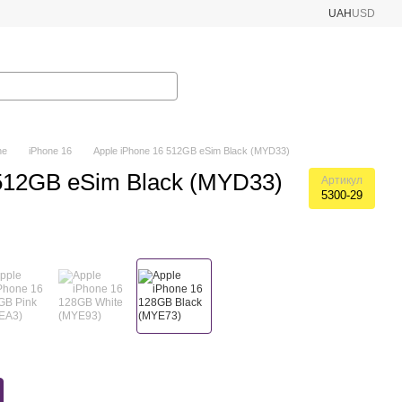
UAH
USD
ne
iPhone 16
Apple iPhone 16 512GB eSim Black (MYD33)
 512GB eSim Black (MYD33)
Артикул
5300-29