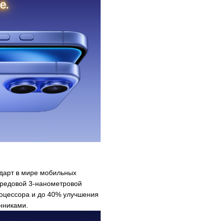
ндарт в мире мобильных
ередовой 3-нанометровой
роцессора и до 40% улучшения
енниками.