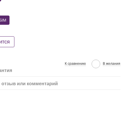
SIM
ится
К сравнению
В желания
антия
 отзыв или комментарий