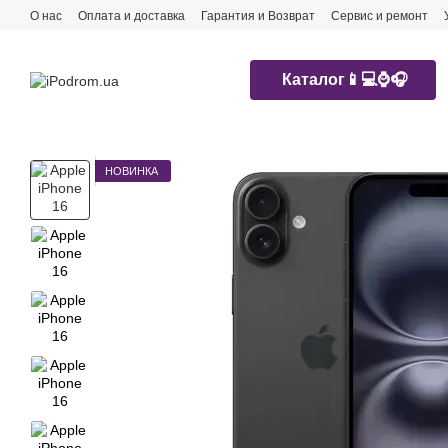
Перейти к основному контенту
О нас
Оплата и доставка
Гарантия и Возврат
Сервис и ремонт
Каталог📱💻⌚️🎧
НОВИНКА