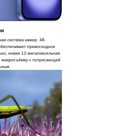
ии
ая система камер. 48-
обеспечивает превосходное
ьно, новая 12-мегапиксельная
ь макросъёмку с потрясающей
ьным.