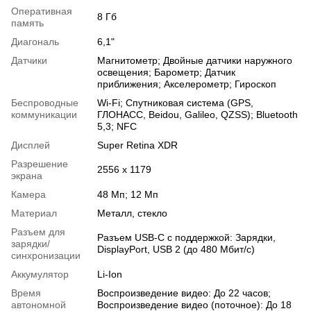
Оперативная
8 Гб
память
Диагональ
6,1"
Датчики
Магнитометр; Двойные датчики наружного
освещения; Барометр; Датчик
приближения; Акселерометр; Гироскоп
Беспроводные
Wi-Fi; Спутниковая система (GPS,
коммуникации
ГЛОНАСС, Beidou, Galileo, QZSS); Bluetooth
5,3; NFC
Дисплей
Super Retina XDR
Разрешение
2556 x 1179
экрана
Камера
48 Мп; 12 Мп
Материал
Металл, стекло
Разъем для
Разъем USB-C с поддержкой: Зарядки,
зарядки/
DisplayPort, USB 2 (до 480 Мбит/с)
синхронизации
Аккумулятор
Li-Ion
Время
Воспроизведение видео: До 22 часов;
автономной
Воспроизведение видео (поточное): До 18