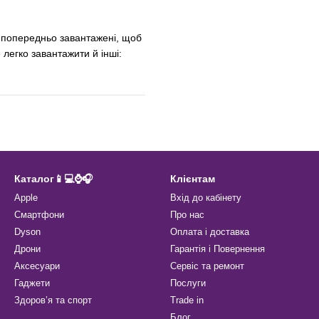
", попередньо завантажені, щоб
легко завантажити й інші:
Каталог📱💻⌚️🎧
Клієнтам
Apple
Вхід до кабінету
Смартфони
Про нас
Dyson
Оплата і доставка
Дрони
Гарантія і Повернення
Аксесуари
Сервіс та ремонт
Гаджети
Послуги
Здоров’я та спорт
Trade in
Блог