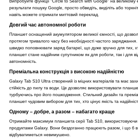
Випробуйте функції "Circle to Search with Google" на великому
результати пошуку Google, просто обведіть, виділіть або торкні
навіть можете отримати миттєвий переклад.
Довгий час автономної роботи
Планшет оснащений акумулятором великої ємності, що дозвол
протягом тривалого часу без необхідності частого заряджання
швидко поповнювати заряд батареї, що дуже зручно для тих, х
планшет стане надійним супутником як для роботи, так і для в
автономність.
Преміальна конструкція з високою надійністю
Galaxy Tab S10 Ultra створений із міцних матеріалів та має зах
стійкість до пилу та води. Це дозволяє використовувати планше
турбуючись про його пошкодження. Стильний дизайн та преміа
планшет чудовим вибором для тих, хто цінує якість та надійніст
Одному – добре, а разом – набагато краще
Отримайте максимум планшета серії Tab S10, використовуючи 
продуктами Galaxy. Вони бездоганно працюють разом, і що б в
відбуватиметься невимушено.