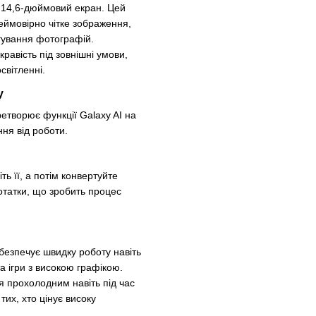
 14,6-дюймовий екран. Цей
неймовірно чітке зображення,
агування фотографій.
равість під зовнішні умови,
світленні.
у
ретворює функції Galaxy AI на
ння від роботи.
ть її, а потім конвертуйте
нотатки, що зробить процес
езпечує швидку роботу навіть
а ігри з високою графікою.
я прохолодним навіть під час
тих, хто цінує високу