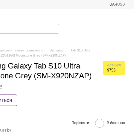
UAH
USD
аншети та електронні книги
Samsung
Tab S10 Ultra
a 12/512GB Moonstone Grey (SM-X920NZAP)
 Galaxy Tab S10 Ultra
Артикул
9753
tone Grey (SM-X920NZAP)
к
иться
Порівняти
В бажання
антія