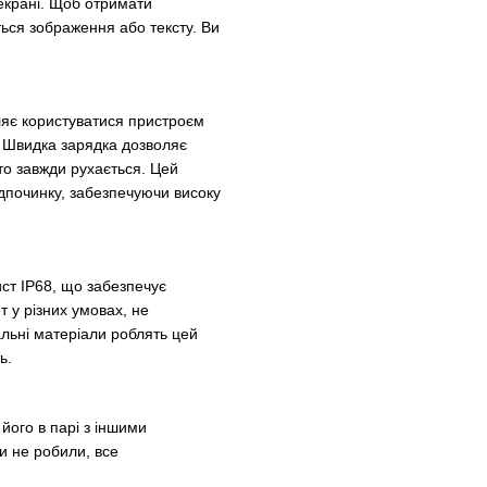
 екрані. Щоб отримати
ться зображення або тексту. Ви
яє користуватися пристроєм
. Швидка зарядка дозволяє
то завжди рухається. Цей
ідпочинку, забезпечуючи високу
ист IP68, що забезпечує
т у різних умовах, не
льні матеріали роблять цей
ь.
його в парі з іншими
и не робили, все