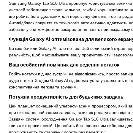
Samsung Galaxy Tab S10 Ultra пропонує користувачам великий
дисплей забезпечує яскраві кольори, глибокі чорні відтінки та 
що робить його ідеальним для перегляду фільмів, ігор та ред
Антивідблиск покриття та технологія автоматично адаптують яск
забезпечуючи комфортне використання навіть при яскравому о
Функція Galaxy AI оптимізована для великого екран
Ви вже бачили Galaxy AI, але не так. Цей величезний екран пе
реальність, щоб максимізувати вашу продуктивність і задоволе
Ваш особистий помічник для ведення нотаток
Робіть нотатки під час зустрічі, не відволікаючись, просто запиші
аудіо в текст. Згодом Galaxy AI відформатує та узагальнить ці 
конспектування легким та зручним.
Потужна продуктивність для будь-яких завдань
Цей планшет оснащений ультрасучасним процесором, який заб
при виконанні найважчих завдань, таких як редагування відео т
Завдяки системі охолодження Galaxy Tab S10 Ultra залишаєтьс
тривалих ігрових сесій. Це робить його ідеальним вибором для 
продуктивність та стабільну роботу без перегріву.