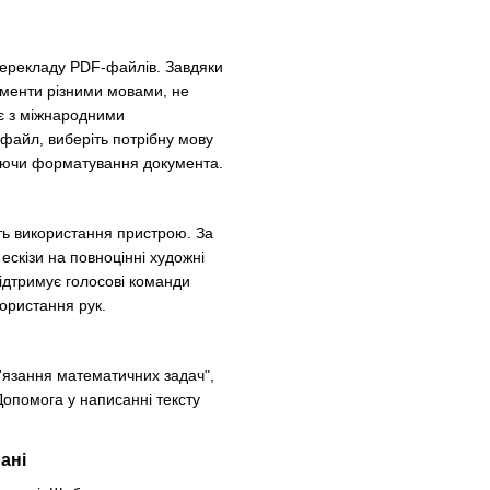
перекладу PDF-файлів. Завдяки
менти різними мовами, не
ює з міжнародними
файл, виберіть потрібну мову
гаючи форматування документа.
ють використання пристрою. За
ескізи на повноцінні художні
ідтримує голосові команди
ористання рук.
'язання математичних задач",
опомога у написанні тексту
ані