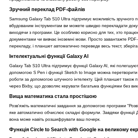
Зручний переклад PDF-файлів
Samsung Galaxy Tab S10 Ultra підтримує можливість зручного 
вбудованим інструментам ви можете швидко перекладати доку
виходячи з програми. Це особливо корисно для тих, хто прац
документами чи вивчає іноземні мови. Просто завантажте PDF-
перекладу, і планшет автоматично переведе весь текст, збері
Інтелектуальні функції Galaxy AI
Galaxy Tab S10 Ultra підтримує функції Galaxy AI, які полегшу
допомогою S Pen і функції Sketch to Image можна перетворити 
роботи за допомогою штучного інтелекту. Цей планшет також п
через Bixby, що дозволяє керувати багатьма функціями без вик
Вища математика стала простішою
Розв'яжіть математичні завдання за допомогою програми "Розв
яке автоматично обчислює складні формули. Завдяки функції Д
вона може навіть розшифрувати ваш почерк.
Функція Circle to Search with Google на великому екр