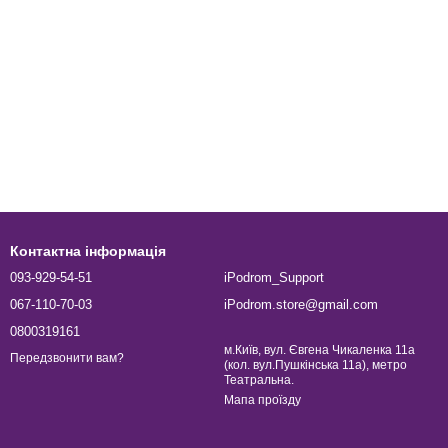
Контактна інформація
093-929-54-51
iPodrom_Support
067-110-70-03
iPodrom.store@gmail.com
0800319161
м.Київ, вул. Євгена Чикаленка 11а
Передзвонити вам?
(кол. вул.Пушкінська 11а), метро
Театральна.
Мапа проїзду