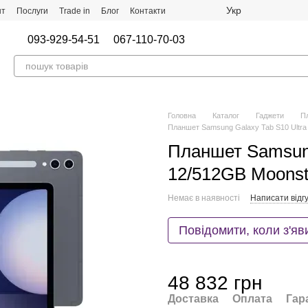
Укр
нт
Послуги
Trade in
Блог
Контакти
093-929-54-51
067-110-70-03
Головна
Каталог
Гаджети
Пл
Планшет Samsung Galaxy Tab S10 Ultr
Планшет Samsung
12/512GB Moons
Немає в наявності
Написати відгу
Повідомити, коли з'яв
48 832 грн
Доставка
Оплата
Гар