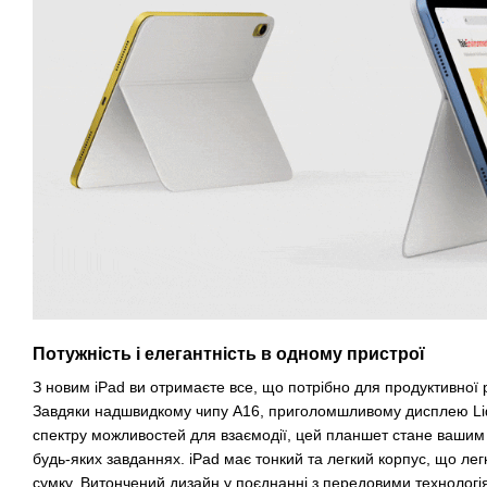
Потужність і елегантність в одному пристрої
З новим iPad ви отримаєте все, що потрібно для продуктивної р
Завдяки надшвидкому чипу A16, приголомшливому дисплею Liq
спектру можливостей для взаємодії, цей планшет стане вашим
будь-яких завданнях. iPad має тонкий та легкий корпус, що лег
сумку. Витончений дизайн у поєднанні з передовими технолог