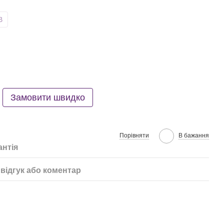
B
Замовити швидко
Порівняти
В бажання
антія
відгук або коментар