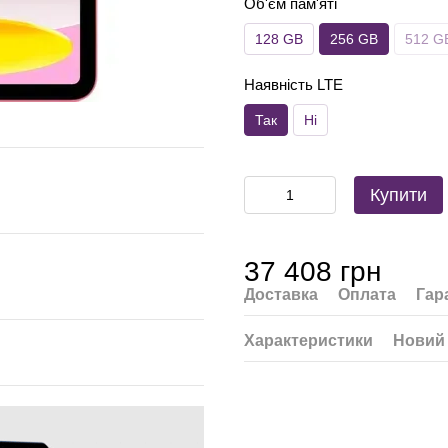
Об'єм пам'яті
128 GB
256 GB
512 G
Наявність LTE
Так
Ні
Купити
37 408 грн
Доставка
Оплата
Гар
Характеристики
Новий 