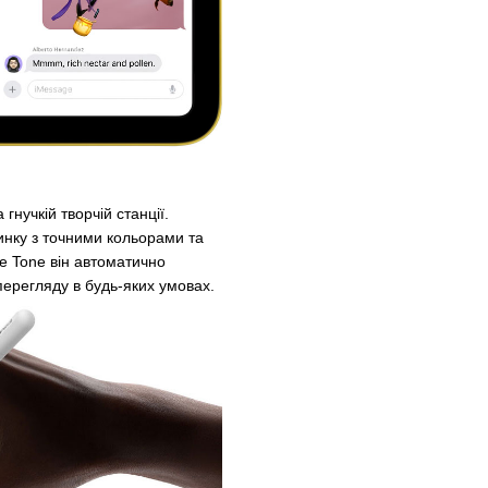
нучкій творчій станції.
тинку з точними кольорами та
e Tone він автоматично
перегляду в будь-яких умовах.