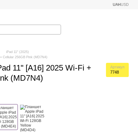
UAH
USD
iPad 11" (2025)
 + Cellular 256GB Pink (MD7N4)
ad 11" [А16] 2025 Wi-Fi +
Артикул
7748
ink (MD7N4)