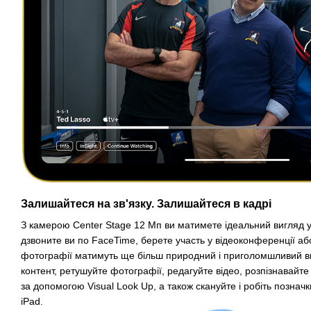
Залишайтеся на зв'язку. Залишайтеся в кадрі
З камерою Center Stage 12 Мп ви матимете ідеальний вигляд у 
дзвоните ви по FaceTime, берете участь у відеоконференції аб
фотографії матимуть ще більш природний і приголомшливий ви
контент, ретушуйте фотографії, редагуйте відео, розпізнавайте 
за допомогою Visual Look Up, а також скануйте і робіть позначк
iPad.