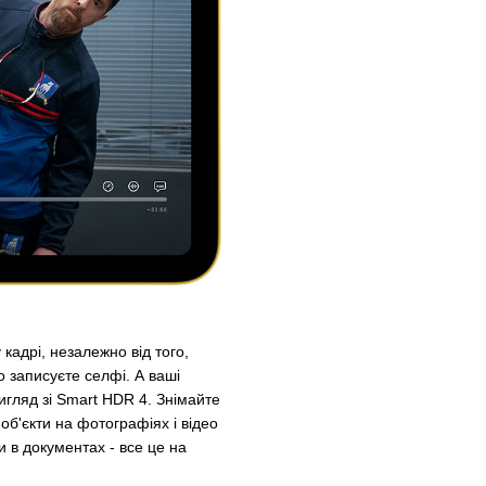
кадрі, незалежно від того,
о записуєте селфі. А ваші
гляд зі Smart HDR 4. Знімайте
об'єкти на фотографіях і відео
и в документах - все це на