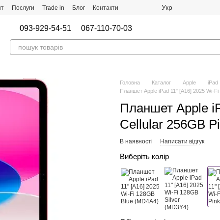
Укр
нт
Послуги
Trade in
Блог
Контакти
093-929-54-51
067-110-70-03
Головна
Каталог
Apple
iPad
Планшет Apple iPad 11" [А16] 2025 Wi-Fi
Планшет Apple iP
Cellular 256GB P
В наявності
Написати відгук
Виберіть колір