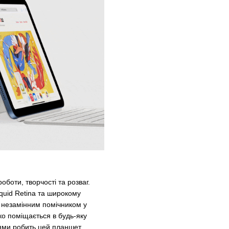
оботи, творчості та розваг.
uid Retina та широкому
 незамінним помічником у
ко поміщається в будь-яку
іями робить цей планшет