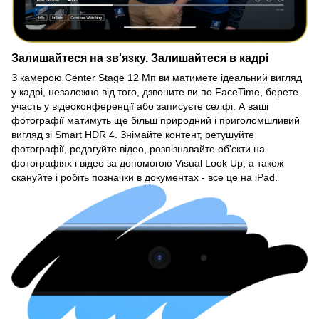
Залишайтеся на зв'язку. Залишайтеся в кадрі
З камерою Center Stage 12 Мп ви матимете ідеальний вигляд
у кадрі, незалежно від того, дзвоните ви по FaceTime, берете
участь у відеоконференції або записуєте селфі. А ваші
фотографії матимуть ще більш природний і приголомшливий
вигляд зі Smart HDR 4. Знімайте контент, ретушуйте
фотографії, редагуйте відео, розпізнавайте об'єкти на
фотографіях і відео за допомогою Visual Look Up, а також
скануйте і робіть позначки в документах - все це на iPad.