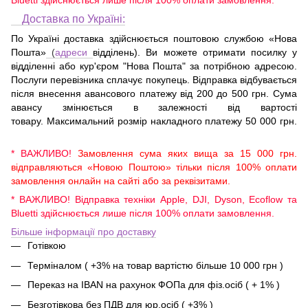
Bluetti здійснюється лише після 100% оплати замовлення.
Доставка по Україні:
По Україні доставка здійснюється поштовою службою «Нова
Пошта»
(
адреси
відділень). Ви можете отримати посилку у
відділенні або кур'єром "Нова Пошта" за потрібною адресою.
Послуги перевізника сплачує покупець. Відправка відбувається
після внесення авансового платежу від 200 до 500 грн. Сума
авансу змінюється в залежності від вартості
товару. Максимальний розмір накладного платежу 50 000 грн.
* ВАЖЛИВО!
Замовлення сума яких вища за 15 000 грн.
відправляються «Новою Поштою» тільки після 100% оплати
замовлення онлайн на сайті або за реквізитами.
* ВАЖЛИВО! Відправка техніки Apple, DJI, Dyson, Ecoflow та
Bluetti здійснюється лише після 100% оплати замовлення.
Більше інформації про доставку
Готівкою
Терміналом ( +3% на товар вартістю більше 10 000 грн )
Переказ на IBAN на рахунок ФОПа для фіз.осіб ( + 1% )
Безготівкова без ПДВ для юр.осіб ( +3% )