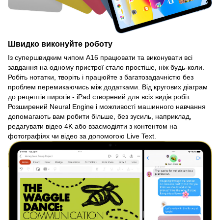
Швидко виконуйте роботу
Із супершвидким чипом A16 працювати та виконувати всі
завдання на одному пристрої стало простіше, ніж будь-коли.
Робіть нотатки, творіть і працюйте з багатозадачністю без
проблем перемикаючись між додатками. Від кругових діаграм
до рецептів пирогів - iPad створений для всіх видів робіт.
Розширений Neural Engine і можливості машинного навчання
допомагають вам робити більше, без зусиль, наприклад,
редагувати відео 4K або взаємодіяти з контентом на
фотографіях чи відео за допомогою Live Text.