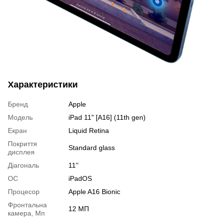
Характеристики
Бренд
Apple
Модель
iPad 11" [A16] (11th gen)
Екран
Liquid Retina
Покриття
Standard glass
дисплея
Діагональ
11''
OC
iPadOS
Процесор
Apple A16 Bionic
Фронтальна
12 МП
камера, Мп