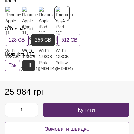
Колір
Об'єм пам'яті
128 GB
256 GB
512 GB
Наявність LTE
Так
Ні
25 984 грн
Купити
Замовити швидко