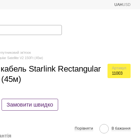
UAH
USD
путниковий зв'язок
lar Satellite V2 150Ft (45м)
абель Starlink Rectangular
Артикул
11003
 (45м)
Замовити швидко
Порівняти
В бажання
антія