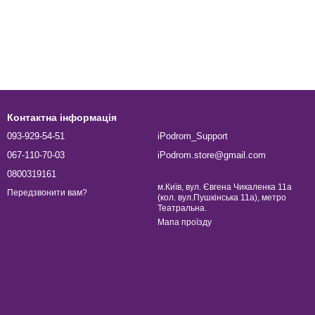
Контактна інформація
093-929-54-51
iPodrom_Support
067-110-70-03
iPodrom.store@gmail.com
0800319161
м.Київ, вул. Євгена Чикаленка 11а
Передзвонити вам?
(кол. вул.Пушкінська 11а), метро
Театральна.
Мапа проїзду