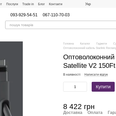
Укр
нт
Послуги
Trade in
Блог
Контакти
093-929-54-51
067-110-70-03
Головна
Каталог
Гаджети
Су
Оптоволоконний кабель Starlink Rectangu
Оптоволоконний к
Satellite V2 150Ft
В наявності
Написати відгук
Купити
8 422 грн
Доставка
Оплата
Гар