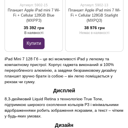
Артикул: 5902-15
Артикул: 5902-13
Планшет Apple iPad mini 7 Wi-
Планшет Apple iPad mini 7 Wi-
Fi + Cellular 128GB Blue
Fi + Cellular 128GB Starlight
(MXPP3)
(MXPQ3)
35 392 грн
38 976 грн
В наявності
Немає в наявності
Купити
iPad Mini 7 128 Гб – це всі можливості iPad у легкому та
компактному пристрої. Корпус гаджета виконаний зі 100%
переробленого алюмінію, а завдяки безрамковому дизайну
планшет зручно брати із собою – він легко поміщається у
рюкзак чи сумку.
Дисплей
8,3-дюймовий Liquid Retina з технологією True Tone,
підтримкою широкого охоплення кольорів P3 і мінімальними
відображеннями робить зображення яскравим, а текст – чітким
у будь-яких умовах.
Дизайн