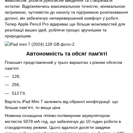
живописом, робити рукописне введення та створювати
нотатки. Відрізняючись максимальною точністю, мінімальною
затримкою, чутливістю до нахилу та підтримкою розпізнавання
долоні, він забезпечує неперевершений комфорт у роботі.
Тепер Apple Pencil Pro відкриває ще більше можливостей для
реалізації ваших ідей, роблячи процес зручнішим та
природнішим.
Автономність та обсяг пам'яті
Планшет представлений у трьох варіантах з різним обсягом
пам'яті:
128;
256;
512 Гб.
Вартість iPad Mini 7 залежить від обраної конфігурації: що
більше пам'яті, то вища ціна.
Новинка оснащена літієво-полімерним акумулятором
місткістю 5078 мА·год, що забезпечує до 10 годин роботи в
стандартному режимі. Цього вдалося досягти завдяки