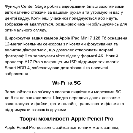
Функція Center Stage робить відеодзвінки більш захопливими,
автоматично стежачи за вашими рухами та утримуючи вас у
центрі кадру. Коли інші учасники приєднуються або йдуть,
зображення адаптується, розширюючись чи збільшуючись для
оптимального огляду.
Ширококутна задня камера Apple iPad Mini 7 128 Гб оснащена
12-мегапіксельним сенсором з пікселями фокусування та
великою діафрагмою, що дозволяє створювати яскраві
фотографії та записувати чітке відео у форматі 4K. Новий
процесор A17 Pro з покращеним ISP підтримує технологію
Smart HDR 4, забезпечуючи деталізовані та насичені
зображення.
Wi-Fi та 5G
Залишайтеся на зв'язку з високошвидкісними мережами 5G,
де б ви не знаходилися. Швидка передача даних дозволяє
завантажувати файли, грати онлайн, транслювати фільми та
підтримувати зв'язок із друзями.
Творчі можливості Apple Pencil Pro
Apple Pencil Pro дозволяє займатися точним малюванням,