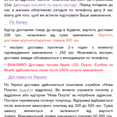
11а)
. (
докладні контакти та карта проїзду
).
Перед поїздкою до
нас в магазин обов'язково узгодьте по телефону дату й час
візиту для того, щоб ми встигли підготувати Ваше замовлення.
По Києву:
Кур'єр доставляє товар до входу в будівлю, вартість доставки
200 грн., незалежно від суми замовлення.
Вартість
доставки крупногабаритних товарів 500 грн.
* експрес доставка протягом 2-х годин з моменту
підтвердження замовлення – 250 грн. Можливість експрес
доставки завжди обговорюється з менеджером по телефону.
* ВАЖЛИВО! Доставка техніки Apple, DJI, Dyson, Ecoflow та
Bluetti здійснюється лише після 100% оплати замовлення.
Доставка по Україні:
По Україні доставка здійснюється поштовою службою «Нова
Пошта»
(
адреси
відділень). Ви можете отримати посилку у
відділенні або кур'єром "Нова Пошта" за потрібною адресою.
Послуги перевізника сплачує покупець. Відправка відбувається
після внесення авансового платежу від 200 до 500 грн. Сума
авансу змінюється в залежності від вартості
товару. Максимальний розмір накладного платежу 50 000 грн.