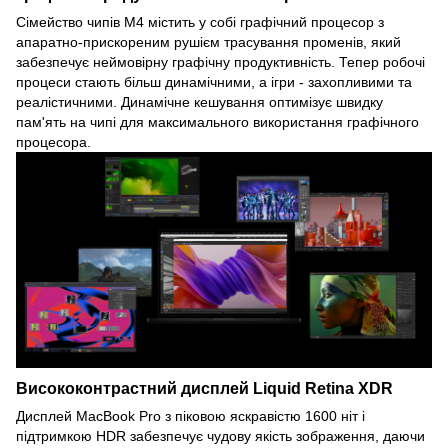
Сімейство чипів M4 містить у собі графічний процесор з
апаратно-прискореним рушієм трасування променів, який
забезпечує неймовірну графічну продуктивність. Тепер робочі
процеси стають більш динамічними, а ігри - захопливими та
реалістичними. Динамічне кешування оптимізує швидку
пам'ять на чипі для максимального використання графічного
процесора.
Висококонтрастний дисплей Liquid Retina XDR
Дисплей MacBook Pro з піковою яскравістю 1600 ніт і
підтримкою HDR забезпечує чудову якість зображення, даючи