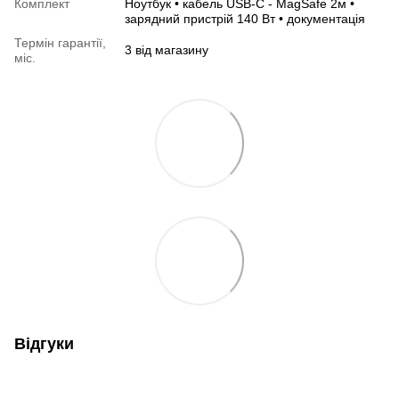
Комплект
Ноутбук • кабель USB-C - MagSafe 2м •
зарядний пристрій 140 Вт • документація
Термін гарантії,
3 від магазину
міс.
Відгуки