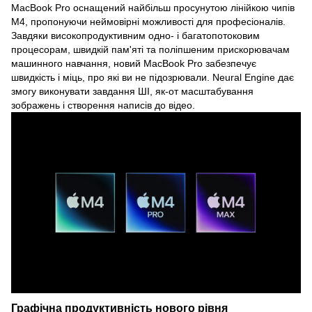
MacBook Pro оснащений найбільш просунутою лінійкою чипів
M4, пропонуючи неймовірні можливості для професіоналів.
Завдяки високопродуктивним одно- і багатопотоковим
процесорам, швидкій пам'яті та поліпшеним прискорювачам
машинного навчання, новий MacBook Pro забезпечує
швидкість і міць, про які ви не підозрювали. Neural Engine дає
змогу виконувати завдання ШІ, як-от масштабування
зображень і створення написів до відео.
Графічна продуктивність нового рівня