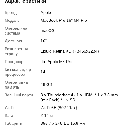
Характеристики
Бренд
Apple
Модель
MacBook Pro 16" M4 Pro
Операційна
macOS
система
Діагональ
16"
Розширення
Liquid Retina XDR (3456x2234)
екрану
Процесор
Чіп Apple M4 Pro
Кількість ядер
14
процесора
Оперативна
48 GB
пам'ять
Зовнішні порти
3 x Thunderbolt 4 / 1 x HDMI / 1 x 3.5 mm
(miniJack) / 1 х SD
Wi-Fi
Wi‑Fi 6E (802.11ax)
Вага
2.14 кг
Габарити
355.7 х 248.1 х 16.8 мм