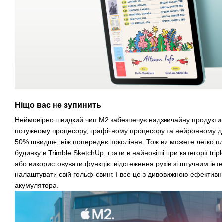
Ніщо вас не зупинить
Неймовірно швидкий чип M2 забезпечує надзвичайну продуктивн
потужному процесору, графічному процесору та нейронному д
50% швидше, ніж попереднє покоління. Тож ви можете легко п
будинку в Trimble SketchUp, грати в найновіші ігри категорії trip
або використовувати функцію відстеження рухів зі штучним інт
налаштувати свій гольф-свинг. І все це з дивовижною ефективн
акумулятора.