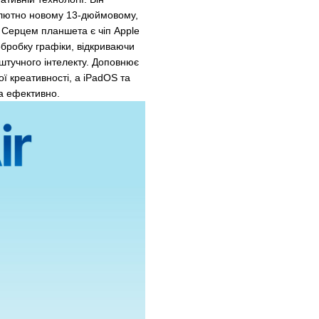
олютно новому 13-дюймовому,
 Серцем планшета є чіп Apple
обробку графіки, відкриваючи
штучного інтелекту. Доповнює
ї креативності, а iPadOS та
та ефективно.