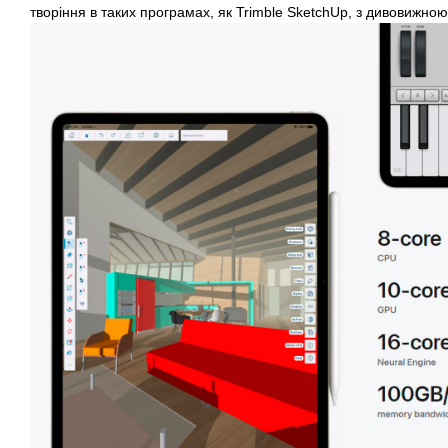
творіння в таких програмах, як Trimble SketchUp, з дивовижною