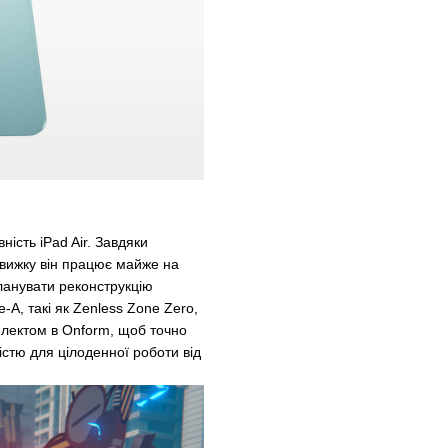
ість iPad Air. Завдяки
вижку він працює майже на
ланувати реконструкцію
le-A, такі як Zenless Zone Zero,
електом в Onform, щоб точно
істю для цілоденної роботи від