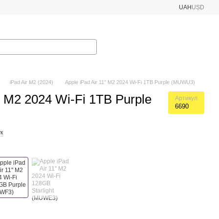
UAH
USD
iPad Air M2 (2024)
Apple iPad Air 11'' M2 2024 Wi-Fi 1TB Purple (MUWU3)
'' M2 2024 Wi-Fi 1TB Purple
Артикул
6690
к