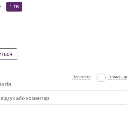
B
1 TB
иться
Порівняти
В бажання
антія
відгук або коментар