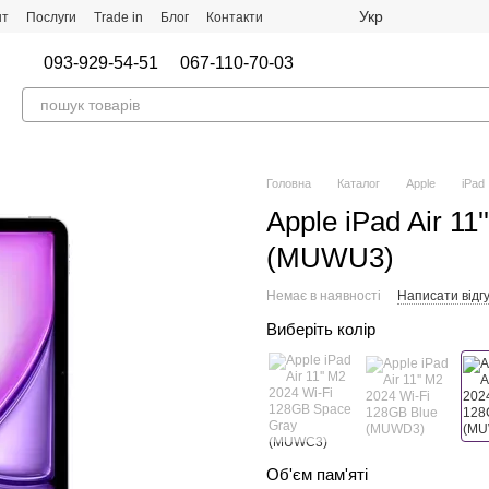
Укр
нт
Послуги
Trade in
Блог
Контакти
093-929-54-51
067-110-70-03
Головна
Каталог
Apple
iPad
Apple iPad Air 11
(MUWU3)
Немає в наявності
Написати відгу
Виберіть колір
Об'єм пам'яті