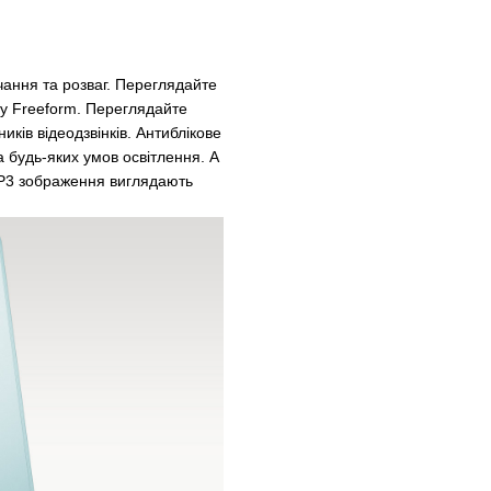
чання та розваг. Переглядайте
ї у Freeform. Переглядайте
иків відеодзвінків. Антиблікове
а будь-яких умов освітлення. А
 P3 зображення виглядають