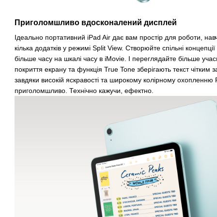
Приголомшливо вдосконалений дисплей
Ідеально портативний iPad Air дає вам простір для роботи, нав
кілька додатків у режимі Split View. Створюйте спільні концепці
більше часу на шкалі часу в iMovie. І переглядайте більше учасн
покриття екрану та функція True Tone зберігають текст чітким з
завдяки високій яскравості та широкому колірному охопленню
приголомшливо. Технічно кажучи, ефектно.