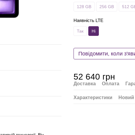
128 GB
256 GB
512 G
Наявність LTE
Так
Ні
Повідомити, коли з'яв
52 640 грн
Доставка
Оплата
Гар
Характеристики
Новий 
тивній технології. Він