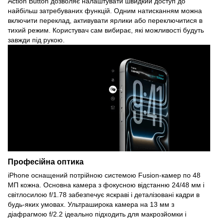
Action Button дозволяє налаштувати швидкий доступ до
найбільш затребуваних функцій. Одним натисканням можна
включити переклад, активувати ярлики або переключитися в
тихий режим. Користувач сам вибирає, які можливості будуть
завжди під рукою.
Професійна оптика
iPhone оснащений потрійною системою Fusion-камер по 48
МП кожна. Основна камера з фокусною відстанню 24/48 мм і
світлосилою f/1.78 забезпечує яскраві і деталізовані кадри в
будь-яких умовах. Ультраширока камера на 13 мм з
діафрагмою f/2.2 ідеально підходить для макрозйомки і