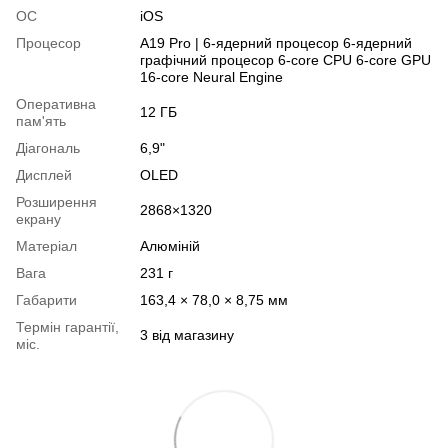
ОС
iOS
Процесор
A19 Pro | 6-ядерний процесор 6-ядерний
графічний процесор 6-core CPU 6-core GPU
16-core Neural Engine
Оперативна
12 ГБ
пам'ять
Діагональ
6,9"
Дисплей
OLED
Розширення
2868×1320
екрану
Матеріал
Алюміній
Вага
231 г
Габарити
163,4 × 78,0 × 8,75 мм
Термін гарантії,
3 від магазину
міс.