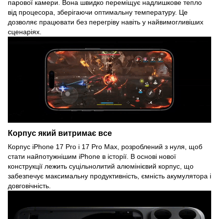
парової камери. Вона швидко переміщує надлишкове тепло
від процесора, зберігаючи оптимальну температуру. Це
дозволяє працювати без перегріву навіть у найвимогливіших
сценаріях.
Корпус який витримає все
Корпус iPhone 17 Pro і 17 Pro Max, розроблений з нуля, щоб
стати найпотужнішим iPhone в історії. В основі нової
конструкції лежить суцільнолитий алюмінієвий корпус, що
забезпечує максимальну продуктивність, ємність акумулятора і
довговічність.