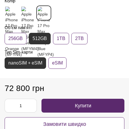
Колір
Об'єм пам'яті
256GB
512GB
1TB
2TB
Тип Sim-карти
nanoSIM + eSIM
eSIM
72 800 грн
Купити
Замовити швидко