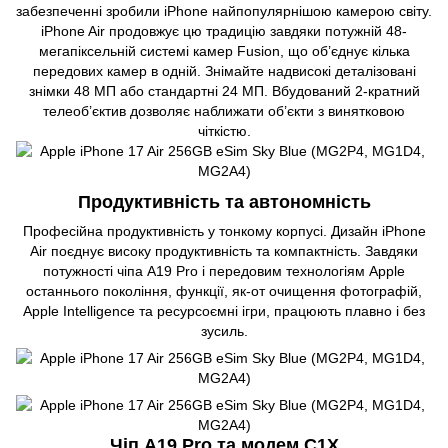
забезпеченні зробили iPhone найпопулярнішою камерою світу.
iPhone Air продовжує цю традицію завдяки потужній 48-
мегапіксельній системі камер Fusion, що об’єднує кілька
передових камер в одній. Знімайте надвисокі деталізовані
знімки 48 МП або стандартні 24 МП. Вбудований 2-кратний
телеоб’єктив дозволяє наближати об’єкти з винятковою
чіткістю.
Продуктивність та автономність
Професійна продуктивність у тонкому корпусі. Дизайн iPhone
Air поєднує високу продуктивність та компактність. Завдяки
потужності чіпа A19 Pro і передовим технологіям Apple
останнього покоління, функції, як-от очищення фотографій,
Apple Intelligence та ресурсоємні ігри, працюють плавно і без
зусиль.
Чіп A19 Pro та модем C1X