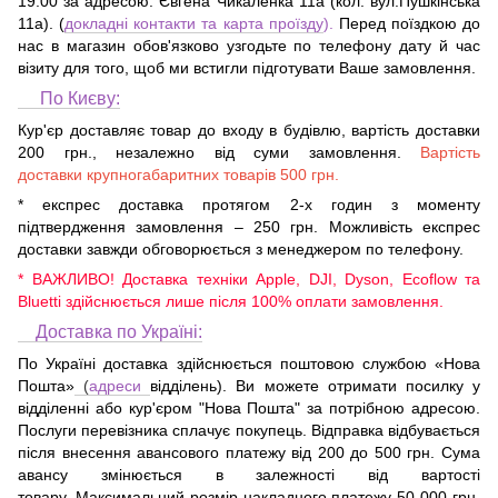
19:00 за адресою:
Євгена Чикаленка 11а (кол. вул.Пушкінська
11а)
. (
докладні контакти та карта проїзду
).
Перед поїздкою до
нас в магазин обов'язково узгодьте по телефону дату й час
візиту для того, щоб ми встигли підготувати Ваше замовлення.
По Києву:
Кур'єр доставляє товар до входу в будівлю, вартість доставки
200 грн., незалежно від суми замовлення.
Вартість
доставки крупногабаритних товарів 500 грн.
* експрес доставка протягом 2-х годин з моменту
підтвердження замовлення – 250 грн. Можливість експрес
доставки завжди обговорюється з менеджером по телефону.
* ВАЖЛИВО! Доставка техніки Apple, DJI, Dyson, Ecoflow та
Bluetti здійснюється лише після 100% оплати замовлення.
Доставка по Україні:
По Україні доставка здійснюється поштовою службою «Нова
Пошта»
(
адреси
відділень). Ви можете отримати посилку у
відділенні або кур'єром "Нова Пошта" за потрібною адресою.
Послуги перевізника сплачує покупець. Відправка відбувається
після внесення авансового платежу від 200 до 500 грн. Сума
авансу змінюється в залежності від вартості
товару. Максимальний розмір накладного платежу 50 000 грн.