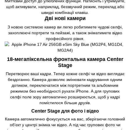
Миттєвий доступ до улюблених функцій. Натисніть і утримуйте,
щоб активувати, наприклад, беззвучний режим, переклад або
швидкі комбінації клавіш.
Дві нові камери
З новою системою камер ви легко робитимете чудові селфі,
захоплюючі портрети та пейзажі, а також зніматимете відео
професійного рівня.
18-мегапіксельна фронтальна камера Center
Stage
Перетворює ваші кадри. Тепер кожне селфі чи відео виглядає
бездоганно. Камера дозволяє змінювати кадрування одним
дотиком, переключатися між портретним та альбомним
режимом без необхідності рухати iPhone. А для групових
селфі поле зору автоматично розширюється, щоб у кадрі
помістилося більше друзів.
Center Stage для фото і відео
Камера автоматично фокусується на вас, зберігаючи головний
об’єкт у центрі знімка чи відео. А під час групових фото чи