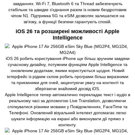
завданнях. Wi-Fi 7, Bluetooth 6 та Thread забезпечують
стабільне та швидке з’єднання разом із новим бездротовим
чіпом N1. Підтримка 5G та eSIM дозволяє залишатися на
зв’язку, а функції безпеки гарантують спокій.
iOS 26 та розширені можливості Apple
Intelligence
iOS 26 робить користування iPhone ще більш зручним завдяки
сучасному дизайну, потужним функціям Apple Intelligence та
оновленим додаткам, якими користуються щодня. Новий
інтерфейс із рідким склом робить програми більш виразними
та приємними для очей, акцентуючи увагу на контенті та
зберігаючи знайомий досвід iOS.
Apple Intelligence тепер автоматично перекладає текст і аудіо в
реальному часі за допомогою Live Translation, дозволяючи
спілкуватися різними мовами у Повідомленнях, FaceTime та
Телефоні. Оновлений візуальний інтелект допомагає легко
шукати інформацію на екрані або виконувати дії прямо з
контенту.