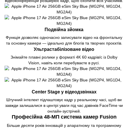
відеоконференцій розширює кадр, щоб охопити всіх учасників.
Подвійна зйомка
Функція дозволяє одночасно записувати відео на фронтальну
та основну камери — ідеально для блогів та творчих проєктів.
Ультрастабілізоване відео
Знімайте плавні ролики у форматі 4K 60 кадрів/с із Dolby
Vision, навіть коли перебуваєте в русі.
Center Stage у відеодзвінках
Штучний інтелект підлаштовує кадр у реальному часі, щоб ви
завжди залишалися в центрі уваги під час дзвінків FaceTime чи
онлайн-зустрічей.
Професійна 48-МП система камер Fusion
Більше десяти років інновацій у апаратному та програмному