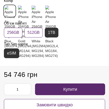
Колір
Об'єм пам'яті
256GB
512GB
1TB
Тип Sim-карти
eSIM
54 746 грн
Купити
Замовити швидко