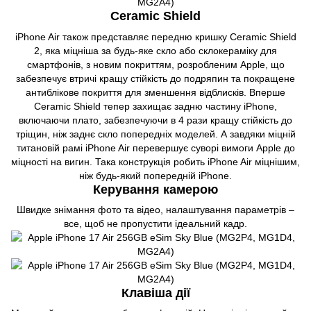
Ceramic Shield
iPhone Air також представляє передню кришку Ceramic Shield
2, яка міцніша за будь-яке скло або склокераміку для
смартфонів, з новим покриттям, розробленим Apple, що
забезпечує втричі кращу стійкість до подряпин та покращене
антиблікове покриття для зменшення відблисків. Вперше
Ceramic Shield тепер захищає задню частину iPhone,
включаючи плато, забезпечуючи в 4 рази кращу стійкість до
тріщин, ніж заднє скло попередніх моделей. А завдяки міцній
титановій рамі iPhone Air перевершує суворі вимоги Apple до
міцності на вигин. Така конструкція робить iPhone Air міцнішим,
ніж будь-який попередній iPhone.
Керування камерою
Швидке знімання фото та відео, налаштування параметрів –
все, щоб не пропустити ідеальний кадр.
Клавіша дії