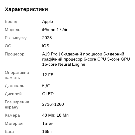
Характеристики
Бренд
Apple
Модель
iPhone 17 Air
Рік випуску
2025
ОС
iOS
Процесор
A19 Pro | 6-ядерний процесор 5-ядерний
графічний процесор 6-core CPU 5-core GPU
16-core Neural Engine
Оперативна
12 ГБ
пам'ять
Діагональ
6,5"
Дисплей
OLED
Розширення
2736×1260
екрану
Камера
48 Мп; 18 Мп
Матеріал
Титан
Вага
165 г