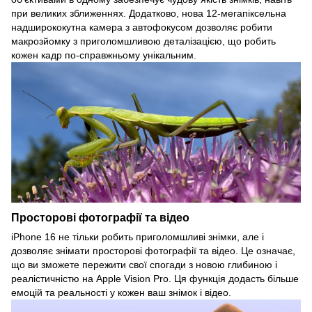
при великих зближеннях. Додатково, нова 12-мегапіксельна
надширококутна камера з автофокусом дозволяє робити
макрозйомку з приголомшливою деталізацією, що робить
кожен кадр по-справжньому унікальним.
Просторові фотографії та відео
iPhone 16 не тільки робить приголомшливі знімки, але і
дозволяє знімати просторові фотографії та відео. Це означає,
що ви зможете пережити свої спогади з новою глибиною і
реалістичністю на Apple Vision Pro. Ця функція додасть більше
емоцій та реальності у кожен ваш знімок і відео.