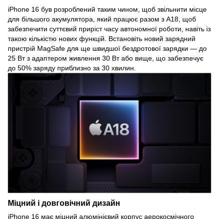
iPhone 16 був розроблений таким чином, щоб звільнити місце
для більшого акумулятора, який працює разом з A18, щоб
забезпечити суттєвий приріст часу автономної роботи, навіть із
такою кількістю нових функцій. Встановіть новий зарядний
пристрій MagSafe для ще швидшої бездротової зарядки — до
25 Вт з адаптером живлення 30 Вт або вище, що забезпечує
до 50% заряду приблизно за 30 хвилин.
Міцний і довговічний дизайн
iPhone 16 має міцний алюмінієвий корпус аерокосмічного