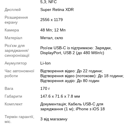
5,3; NFC
Дисплей
Super Retina XDR
Розширення
2556 x 1179
екрану
Камера
48 Мп; 12 Мп
Матеріал
Метал, скло
Роз'єм для
Роз'єм USB-C із підтримкою: Зарядки,
заряджання/
DisplayPort, USB 2 (до 480 Мбіт/с)
синхронізації
Акумулятор
Li-Ion
Час автономної
Відтворення відео: До 22 години;
роботи
Відтворення відео (потокове): До 18 години;
Відтворення аудіо: До 80 годин
Вага
170 г
Габарити
147.6 х 71.6 х 7.8 мм
Комплект
Документація; Кабель USB-C для
заряджання (1 м); iPhone з iOS 18
Термін гарантії,
3 від магазину
міс.