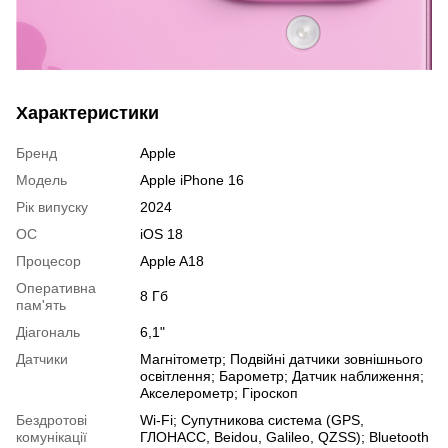
Характеристики
Бренд
Apple
Модель
Apple iPhone 16
Рік випуску
2024
ОС
iOS 18
Процесор
Apple A18
Оперативна
8 Гб
пам'ять
Діагональ
6,1"
Датчики
Магнітометр; Подвійні датчики зовнішнього
освітлення; Барометр; Датчик наближення;
Акселерометр; Гіроскоп
Бездротові
Wi-Fi; Супутникова система (GPS,
комунікації
ГЛОНАСС, Beidou, Galileo, QZSS); Bluetooth