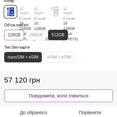
Колір
Об'єм пам'яті
128GB
256GB
512GB
Тип Sim-карти
nanoSIM + eSIM
eSIM + eSIM
57 120 грн
Повідомити, коли з'явиться
До обраного
Порівняти