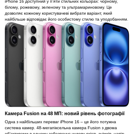
iPhone 16 доступний у п’яти стильних кольорах: чорному,
білому, рожевому, зеленому та ультрамариновому. Це
дозволяє кожному користувачеві вибрати варіант, який
найбільше відповідає його особистому стилю та уподобанням.
Камера Fusion на 48 МП: новий рівень фотографії
Одна з найбільших переваг iPhone 16 – це його потужна
система камер. 48-мегапіксельна камера Fusion з двома
об’єктивами в одному забезпечує чудову якість знімків, навіть